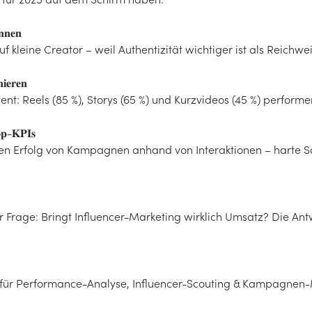
𝐧𝐧𝐞𝐧
f kleine Creator – weil Authentizität wichtiger ist als Reichwei
𝐢𝐞𝐫𝐞𝐧
t: Reels (85 %), Storys (65 %) und Kurzvideos (45 %) perform
𝐨𝐩-𝐊𝐏𝐈𝐬
 Erfolg von Kampagnen anhand von Interaktionen – harte Sal
Frage: Bringt Influencer-Marketing wirklich Umsatz? Die Antw
 für Performance-Analyse, Influencer-Scouting & Kampagne