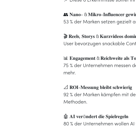
👥 𝐍𝐚𝐧𝐨- & 𝐌𝐢𝐤𝐫𝐨-𝐈𝐧𝐟𝐥𝐮𝐞𝐧𝐜𝐞𝐫 𝐠𝐞𝐰𝐢
53 % der Marken setzen gezielt au
🎬 𝐑𝐞𝐞𝐥𝐬, 𝐒𝐭𝐨𝐫𝐲𝐬 & 𝐊𝐮𝐫𝐳𝐯𝐢𝐝𝐞𝐨𝐬 𝐝𝐨𝐦𝐢𝐧
User bevorzugen snackable Conten
📊 𝐄𝐧𝐠𝐚𝐠𝐞𝐦𝐞𝐧𝐭 & 𝐑𝐞𝐢𝐜𝐡𝐰𝐞𝐢𝐭𝐞 𝐚𝐥𝐬 𝐓
75 % der Unternehmen messen den
mehr.
📐 𝐑𝐎𝐈-𝐌𝐞𝐬𝐬𝐮𝐧𝐠 𝐛𝐥𝐞𝐢𝐛𝐭 𝐬𝐜𝐡𝐰𝐢𝐞𝐫𝐢𝐠
92 % der Marken kämpfen mit der 
Methoden.
🤖 𝐀𝐈 𝐯𝐞𝐫ä𝐧𝐝𝐞𝐫𝐭 𝐝𝐢𝐞 𝐒𝐩𝐢𝐞𝐥𝐫𝐞𝐠𝐞𝐥𝐧
80 % der Unternehmen wollen AI