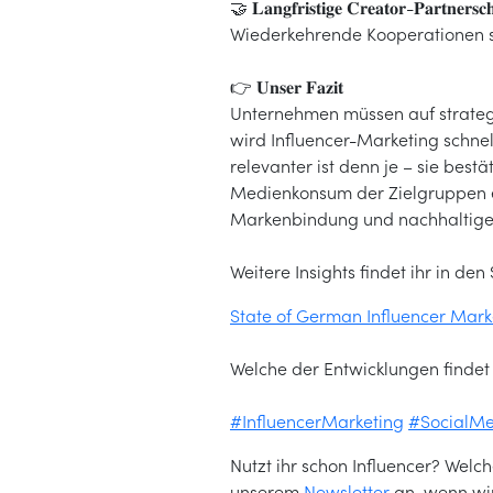
🤝 𝐋𝐚𝐧𝐠𝐟𝐫𝐢𝐬𝐭𝐢𝐠𝐞 𝐂𝐫𝐞𝐚𝐭𝐨𝐫-𝐏𝐚𝐫𝐭𝐧𝐞𝐫𝐬𝐜𝐡
Wiederkehrende Kooperationen st
👉 𝐔𝐧𝐬𝐞𝐫 𝐅𝐚𝐳𝐢𝐭
Unternehmen müssen auf strategi
wird Influencer-Marketing schnel
relevanter ist denn je – sie bes
Medienkonsum der Zielgruppen ein
Markenbindung und nachhaltig
Weitere Insights findet ihr in den
State of German Influencer Mar
Welche der Entwicklungen finde
#InfluencerMarketing
#SocialM
Nutzt ihr schon Influencer? Welch
unserem
Newsletter
an, wenn wir