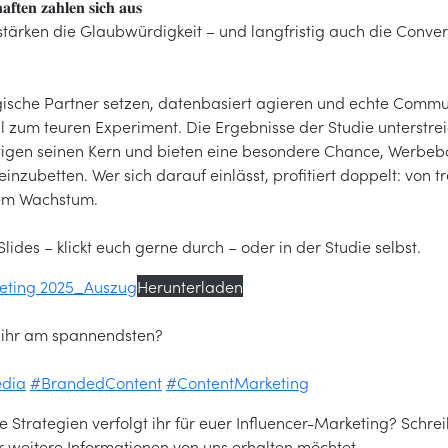
𝐚𝐟𝐭𝐞𝐧 𝐳𝐚𝐡𝐥𝐞𝐧 𝐬𝐢𝐜𝐡 𝐚𝐮𝐬
ärken die Glaubwürdigkeit – und langfristig auch die Conver
sche Partner setzen, datenbasiert agieren und echte Communi
l zum teuren Experiment. Die Ergebnisse der Studie unterstre
tätigen seinen Kern und bieten eine besondere Chance, Werbeb
zubetten. Wer sich darauf einlässt, profitiert doppelt: von t
em Wachstum.
 Slides – klickt euch gerne durch – oder in der Studie selbst.
keting 2025_Auszug
Herunterladen
t ihr am spannendsten?
edia
#BrandedContent
#ContentMarketing
e Strategien verfolgt ihr für euer Influencer-Marketing? Schr
 weitere Informationen von uns erhalten möchtet.