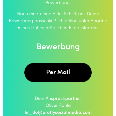
Bewerbung.
Noch eine kleine Bitte: Schick uns Deine
Bewerbung ausschließlich online unter Angabe
Deines frühestmöglichen Eintrittstermins.
Bewerbung
Per Mail
Dein Ansprechpartner
Oliver Fahle
hr_de@prettysocialmedia.com